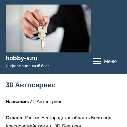
Перейти
к
содержимому
hobby-v.ru
Меню
Информационный блог
3D Автосервис
Название:
3D Автосервис
Страна:
Россия Белгородская область Белгород
Красноармейская ул., 9Б, Белгород