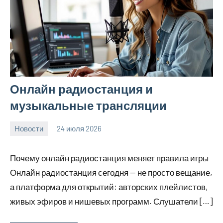
Онлайн радиостанция и
музыкальные трансляции
Новости
24 июля 2026
Avtor
Нет
комментариев
Почему онлайн радиостанция меняет правила игры
Онлайн радиостанция сегодня — не просто вещание,
а платформа для открытий: авторских плейлистов,
живых эфиров и нишевых программ. Слушатели […]