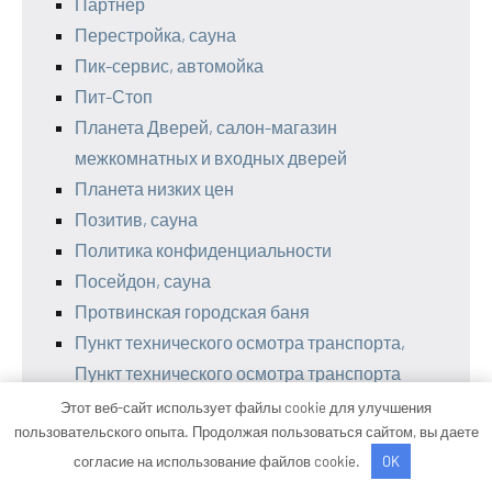
Партнер
Перестройка, сауна
Пик-сервис, автомойка
Пит-Стоп
Планета Дверей, салон-магазин
межкомнатных и входных дверей
Планета низких цен
Позитив, сауна
Политика конфиденциальности
Посейдон, сауна
Протвинская городская баня
Пункт технического осмотра транспорта,
Пункт технического осмотра транспорта
Развал-схождение
Этот веб-сайт использует файлы cookie для улучшения
пользовательского опыта. Продолжая пользоваться сайтом, вы даете
Реклама и Контакты
согласие на использование файлов cookie.
OK
Ремонт двигателей