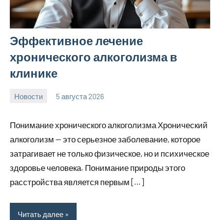
Эффективное лечение
хронического алкоголизма в
клинике
Новости
5 августа 2026
Avtor
Нет
комментариев
Понимание хронического алкоголизма Хронический
алкоголизм — это серьезное заболевание, которое
затрагивает не только физическое, но и психическое
здоровье человека. Понимание природы этого
расстройства является первым […]
Читать далее