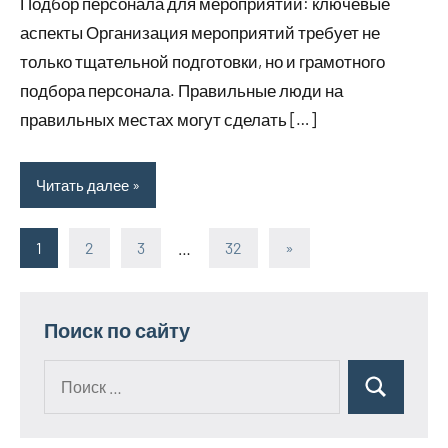
Подбор персонала для мероприятий: ключевые
аспекты Организация мероприятий требует не
только тщательной подготовки, но и грамотного
подбора персонала. Правильные люди на
правильных местах могут сделать […]
Читать далее
1
2
3
…
32
Следующие
»
Пагинация
записи
записей
Поиск по сайту
Поиск
Поиск
для: