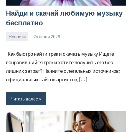
Найди и скачай любимую музыку
бесплатно
Новости
24 июля 2026
Avtor
Нет
комментариев
Как быстро найти трек и скачать музыку Ищете
понравившийся трек и хотите получить его без
лишних затрат? Начните с легальных источников:
официальных сайтов артистов, […]
Читать далее