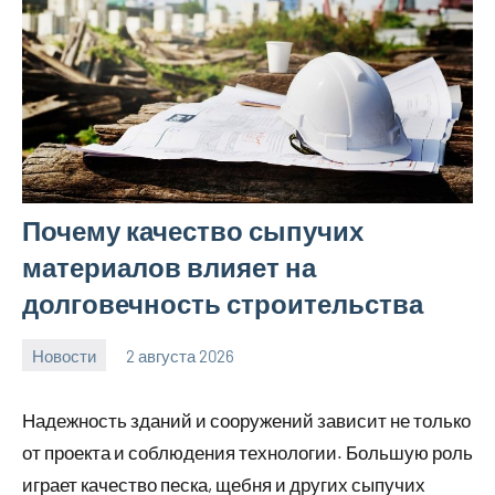
Почему качество сыпучих
материалов влияет на
долговечность строительства
Новости
2 августа 2026
Avtor
Нет
комментариев
Надежность зданий и сооружений зависит не только
от проекта и соблюдения технологии. Большую роль
играет качество песка, щебня и других сыпучих