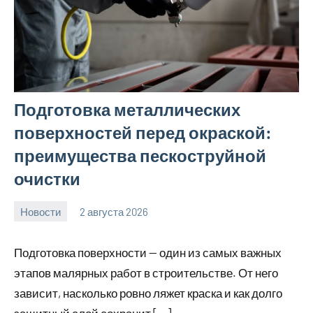
Подготовка металлических
поверхностей перед окраской:
преимущества пескоструйной
очистки
Новости
2 августа 2026
Avtor
Нет
комментариев
Подготовка поверхности — один из самых важных
этапов малярных работ в строительстве. От него
зависит, насколько ровно ляжет краска и как долго