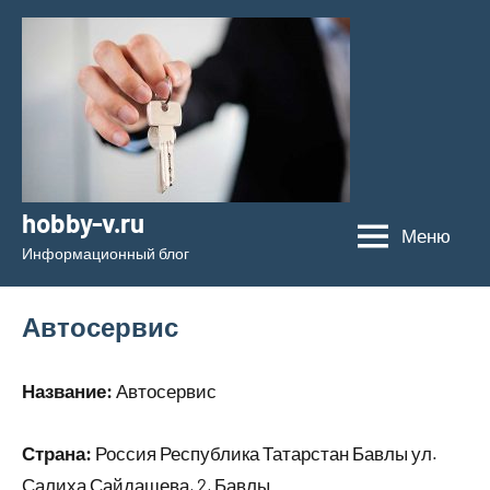
Перейти
к
содержимому
hobby-v.ru
Меню
Информационный блог
Автосервис
Название:
Автосервис
Страна:
Россия Республика Татарстан Бавлы ул.
Салиха Сайдашева, 2, Бавлы