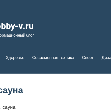
bby-v.ru
ормационный блог
Здоровье
Современная техника
Спорт
Диз
сауна
, сауна