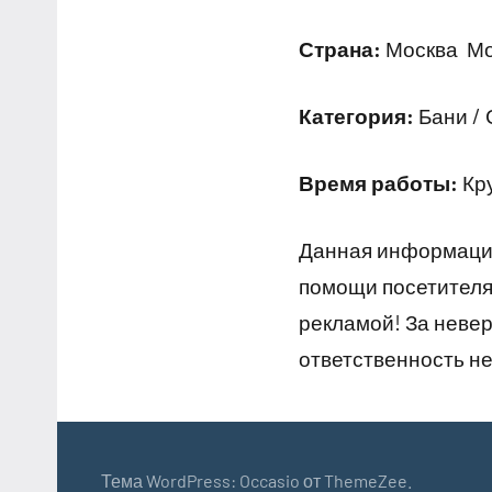
Страна:
Москва Мос
Категория:
Бани /
Время работы:
Кр
Данная информация
помощи посетителям
рекламой! За неве
ответственность не
Тема WordPress: Occasio от ThemeZee.