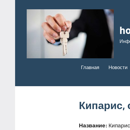
Перейти
к
содержимому
ho
Инф
Главная
Новости
Кипарис, 
Название:
Кипарис