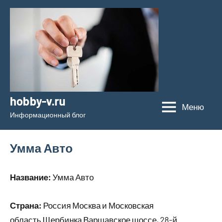
Перейти
к
содержимому
hobby-v.ru
Меню
Информационный блог
Умма Авто
Название:
Умма Авто
Страна:
Россия Москва и Московская
область Щербинка Варшавское шоссе, 28-й