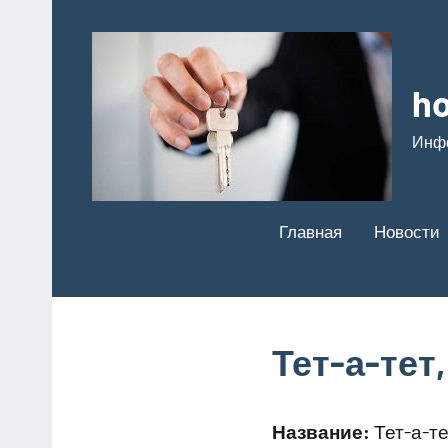
Перейти
к
содержимому
ho
Инф
Главная
Новости
Тет-а-тет
Название:
Тет-а-те