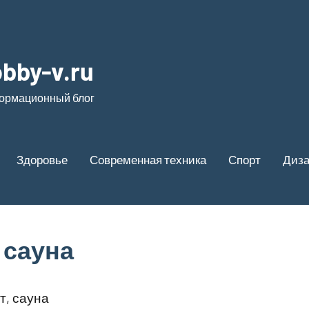
bby-v.ru
ормационный блог
Здоровье
Современная техника
Спорт
Диз
, сауна
т, сауна