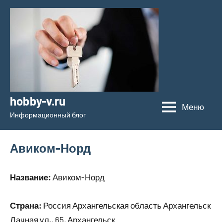
Перейти
к
содержимому
hobby-v.ru
Меню
Информационный блог
Авиком-Норд
Название:
Авиком-Норд
Страна:
Россия Архангельская область Архангельск
Дачная ул., 65, Архангельск