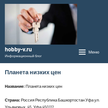
Перейти
к
содержимому
hobby-v.ru
Меню
Информационный блог
Планета низких цен
Название:
Планета низких цен
Страна:
Россия Республика Башкортостан Уфа ул.
Ульяновых, 45, Уфа 450112