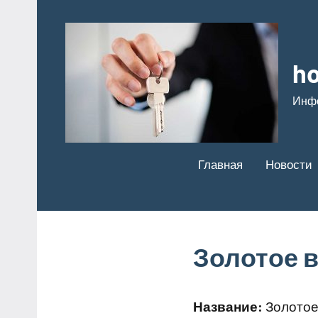
Перейти
к
содержимому
ho
Инф
Главная
Новости
Золотое в
Название:
Золотое