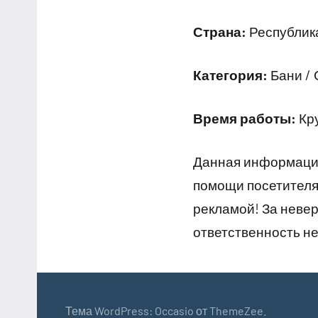
Страна:
Республика
Категория:
Бани /
Время работы:
Кр
Данная информация
помощи посетителям
рекламой! За неве
ответственность не
Тема WordPress: Occasio от ThemeZee.