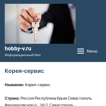
Перейти
к
содержимому
hobby-v.ru
Меню
Информационный блог
Корея-сервис
Название:
Корея-сервис
Страна:
Россия Республика Крым Севастополь
Фиолентовское ш., 1А/3, Севастополь