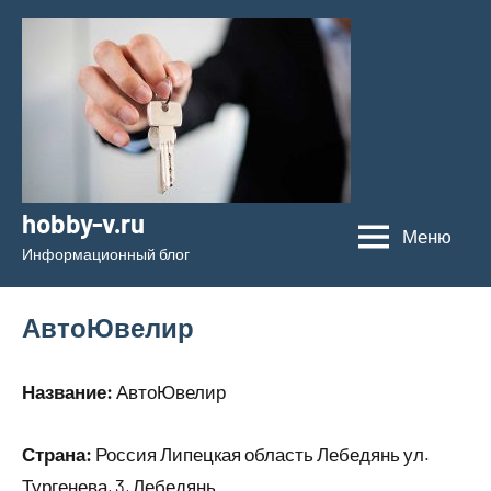
Перейти
к
содержимому
hobby-v.ru
Меню
Информационный блог
АвтоЮвелир
Название:
АвтоЮвелир
Страна:
Россия Липецкая область Лебедянь ул.
Тургенева, 3, Лебедянь