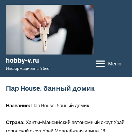
Перейти
к
содержимому
hobby-v.ru
Меню
Информационный блог
Пар House, банный домик
Название:
Пар House, банный домик
Страна:
Ханты-Мансийский автономный округ Урай
городской округ Урай Молодёжная улица, 18