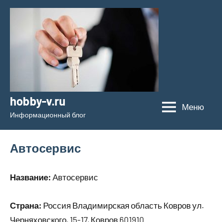
Перейти
к
содержимому
hobby-v.ru
Меню
Информационный блог
Автосервис
Название:
Автосервис
Страна:
Россия Владимирская область Ковров ул.
Черняховского, 15-17, Ковров 601910