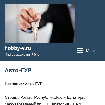
Перейти
к
содержимому
hobby-v.ru
Меню
Информационный блог
Авто-ГУР
Название:
Авто-ГУР
Страна:
Россия Республика Крым Евпатория
Межквартальный пр., 10, Евпатория 297420