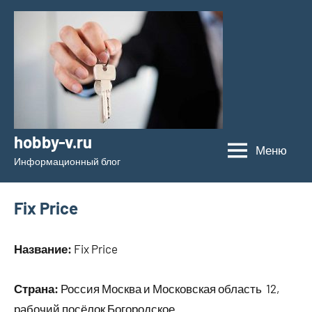
Перейти
к
содержимому
hobby-v.ru
Меню
Информационный блог
Fix Price
Название:
Fix Price
Страна:
Россия Москва и Московская область 12,
рабочий посёлок Богородское