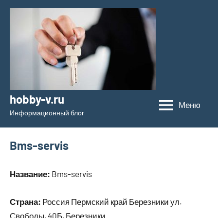
Перейти
к
содержимому
hobby-v.ru
Меню
Информационный блог
Bms-servis
Название:
Bms-servis
Страна:
Россия Пермский край Березники ул.
Свободы, 40Б, Березники