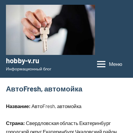
Перейти
к
содержимому
hobby-v.ru
Меню
Информационный блог
АвтоFresh, автомойка
Название:
АвтоFresh, автомойка
Страна:
Свердловская область Екатеринбург
городской округ Екатеринбург Чкаловский район