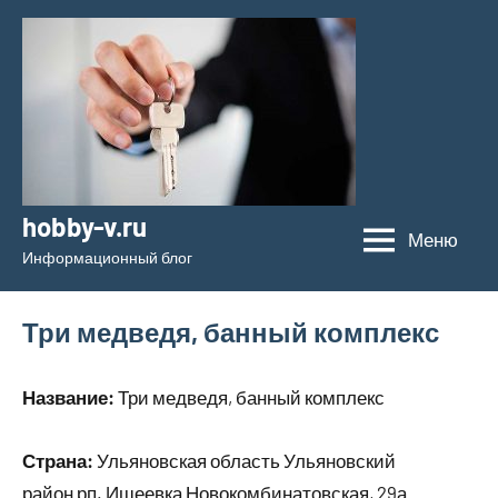
Перейти
к
содержимому
hobby-v.ru
Меню
Информационный блог
Три медведя, банный комплекс
Название:
Три медведя, банный комплекс
Страна:
Ульяновская область Ульяновский
район рп. Ишеевка Новокомбинатовская, 29а