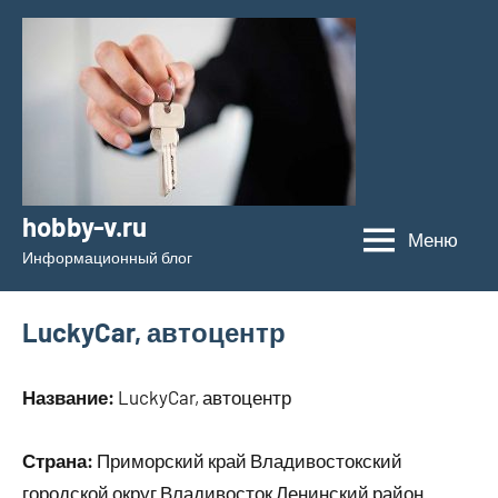
Перейти
к
содержимому
hobby-v.ru
Меню
Информационный блог
LuckyCar, автоцентр
Название:
LuckyCar, автоцентр
Страна:
Приморский край Владивостокский
городской округ Владивосток Ленинский район