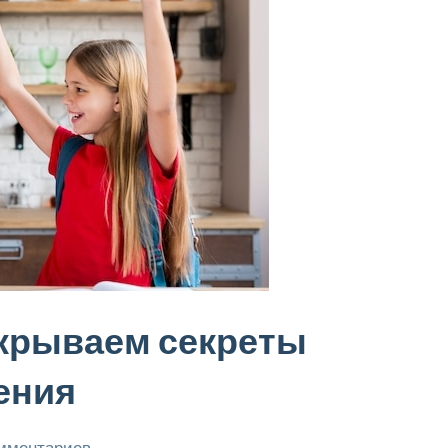
скрываем секреты
ения
омментариев