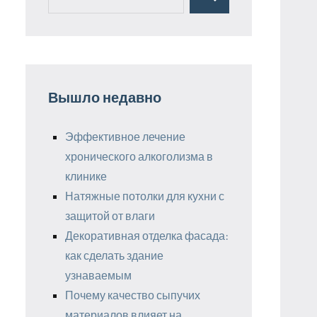
Поиск
для:
Вышло недавно
Эффективное лечение
хронического алкоголизма в
клинике
Натяжные потолки для кухни с
защитой от влаги
Декоративная отделка фасада:
как сделать здание
узнаваемым
Почему качество сыпучих
материалов влияет на