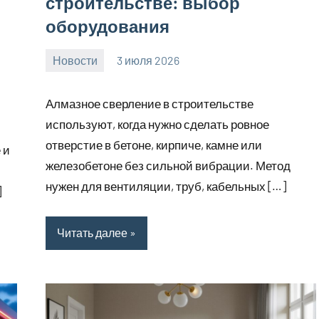
строительстве: выбор
оборудования
Новости
3 июля 2026
Avtor
Нет
комментариев
Алмазное сверление в строительстве
используют, когда нужно сделать ровное
отверстие в бетоне, кирпиче, камне или
 и
железобетоне без сильной вибрации. Метод
нужен для вентиляции, труб, кабельных […]
]
Читать далее