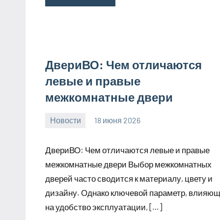
ДвериВО: Чем отличаются
левые и правые
межкомнатные двери
Новости
18 июня 2026
Avtor
Нет
комментариев
ДвериВО: Чем отличаются левые и правые
межкомнатные двери Выбор межкомнатных
дверей часто сводится к материалу, цвету и
дизайну. Однако ключевой параметр, влияю
на удобство эксплуатации, […]