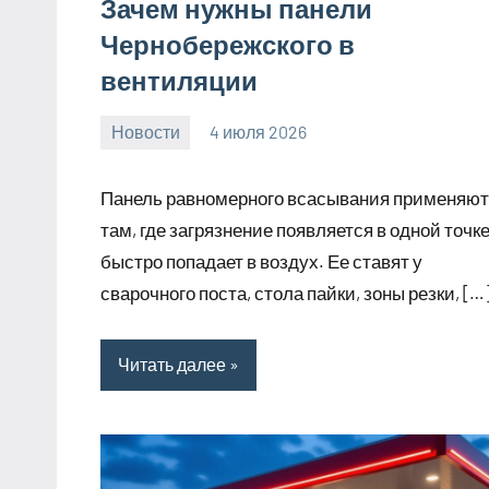
Зачем нужны панели
Чернобережского в
вентиляции
Новости
4 июля 2026
Avtor
Нет
комментариев
Панель равномерного всасывания применяют
там, где загрязнение появляется в одной точке
быстро попадает в воздух. Ее ставят у
сварочного поста, стола пайки, зоны резки, […
Читать далее