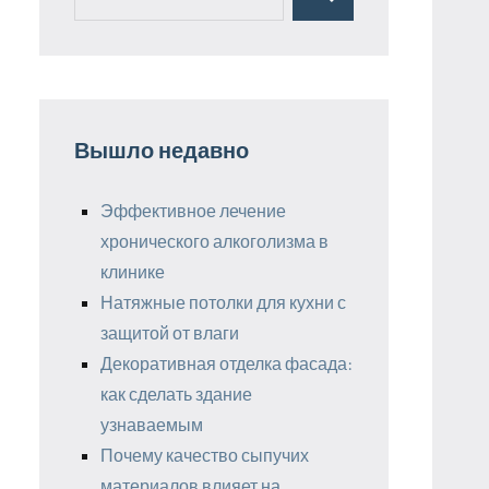
Поиск
для:
Вышло недавно
Эффективное лечение
хронического алкоголизма в
клинике
Натяжные потолки для кухни с
защитой от влаги
Декоративная отделка фасада:
как сделать здание
узнаваемым
Почему качество сыпучих
материалов влияет на