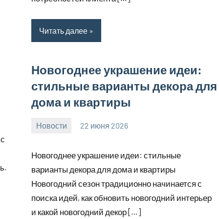
Читать далее
Новогоднее украшение идеи:
стильные варианты декора для
дома и квартиры
Новости
22 июня 2026
Avtor
Нет
 с
комментариев
Новогоднее украшение идеи: стильные
ь.
варианты декора для дома и квартиры
Новогодний сезон традиционно начинается с
поиска идей, как обновить новогодний интерьер
и какой новогодний декор […]