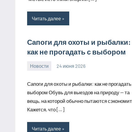
Читать далее
Сапоги для охоты и рыбалки:
как не прогадать с выбором
Новости
24 июня 2026
Avtor
Нет
комментариев
Сапоги для охоты и рыбалки: как не прогадать
выбором Обувь для выездов на природу — та
вещь, на которой обычно пытаются сэкономит
Кажется, что […]
Читать далее