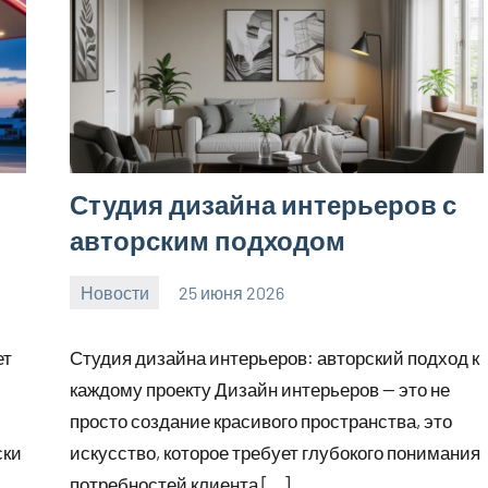
Студия дизайна интерьеров с
авторским подходом
Новости
25 июня 2026
Avtor
Нет
комментариев
ет
Студия дизайна интерьеров: авторский подход к
каждому проекту Дизайн интерьеров — это не
просто создание красивого пространства, это
ски
искусство, которое требует глубокого понимания
потребностей клиента […]