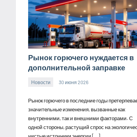
Рынок горючего нуждается в
дополнительной заправке
Новости
30 июня 2026
Avtor
Нет
комментариев
Рынок горючего в последние годы претерпева
значительные изменения, вызванные как
внутренними, так и внешними факторами. С
одной стороны, растущий спрос на экологиче
чистые источники энергии […]