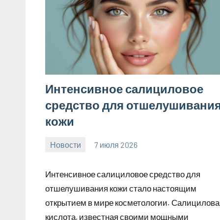
Интенсивное салициловое
средство для отшелушивани
кожи
Новости
7 июля 2026
Avtor
Нет
комментариев
Интенсивное салициловое средство для
отшелушивания кожи стало настоящим
открытием в мире косметологии. Салицилова
кислота, известная своими мощными