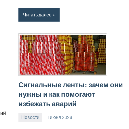
Читать далее
Сигнальные ленты: зачем они
нужны и как помогают
избежать аварий
щий
Новости
1 июня 2026
Avtor
Нет