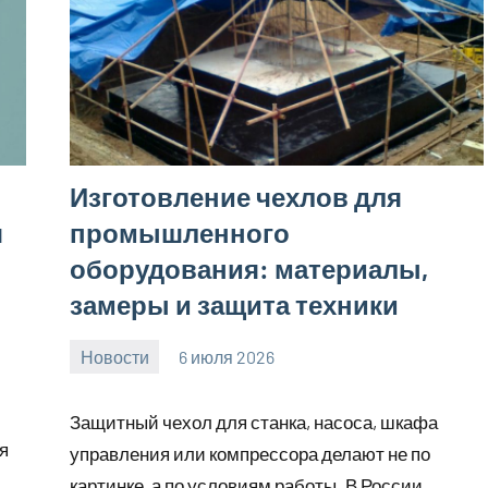
Изготовление чехлов для
я
промышленного
оборудования: материалы,
замеры и защита техники
Новости
6 июля 2026
Avtor
Нет
комментариев
Защитный чехол для станка, насоса, шкафа
я
управления или компрессора делают не по
картинке, а по условиям работы. В России