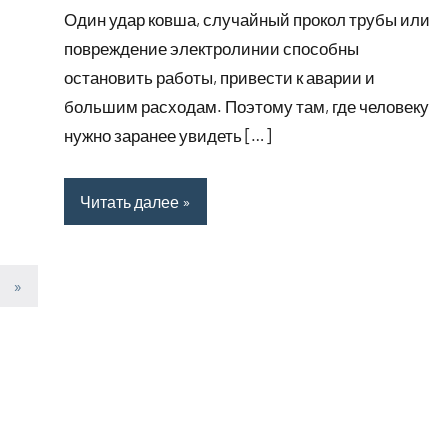
комментариев
Один удар ковша, случайный прокол трубы или
повреждение электролинии способны
остановить работы, привести к аварии и
большим расходам. Поэтому там, где человеку
нужно заранее увидеть […]
Читать далее
Следующие
»
записи