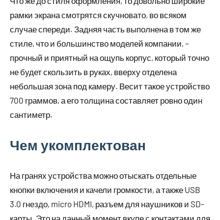
Что же до стиля оформления, то довольно широкие
рамки экрана смотрятся скучновато, во всяком
случае спереди. Задняя часть выполнена в том же
стиле, что и большинство моделей компании, –
прочный и приятный на ощупь корпус, который точно
не будет скользить в руках, вверху отделена
небольшая зона под камеру. Весит такое устройство
700 граммов, а его толщина составляет ровно один
сантиметр.
Чем укомплектован
На гранях устройства можно отыскать отдельные
кнопки включения и качели громкости, а также USB
3.0 гнездо, micro HDMI, разъем для наушников и SD-
карты. Это на данный момент вкупе с контактами для