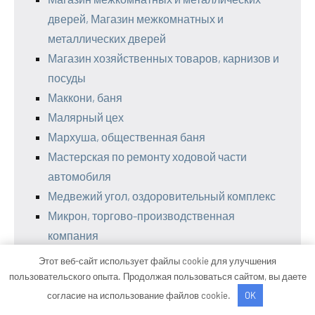
дверей, Магазин межкомнатных и
металлических дверей
Магазин хозяйственных товаров, карнизов и
посуды
Маккони, баня
Малярный цех
Мархуша, общественная баня
Мастерская по ремонту ходовой части
автомобиля
Медвежий угол, оздоровительный комплекс
Микрон, торгово-производственная
компания
Милана, SPA-салон
Этот веб-сайт использует файлы cookie для улучшения
Модуль, автокомплекс
пользовательского опыта. Продолжая пользоваться сайтом, вы даете
Мой авто, автосервис по ремонту и
согласие на использование файлов cookie.
OK
обслуживанию японских автомобилей