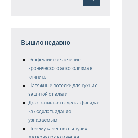
Поиск
для:
Вышло недавно
Эффективное лечение
хронического алкоголизма в
клинике
Натяжные потолки для кухни с
защитой от влаги
Декоративная отделка фасада:
как сделать здание
узнаваемым
Почему качество сыпучих
материалов влияет на