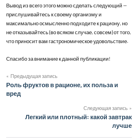
Вывод из всего этого можно сделать следующий —
прислушивайтесь к своему организму и
максимально осмысленно подходите к рациону, но
не отказывайтесь (во всяком случае, совсем) от того,
что приносит вам гастрономическое удовольствие.
Спасибо за внимание к данной публикации!
Предыдущая запись
Навигация
Роль фруктов в рационе, их польза и
вред
по
записям
Следующая запись
Легкий или плотный: какой завтрак
лучше