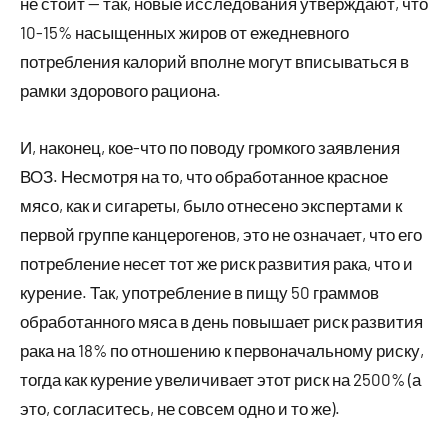
не стоит — так, новые исследования утверждают, что
10-15% насыщенных жиров от ежедневного
потребления калорий вполне могут вписываться в
рамки здорового рациона.
И, наконец, кое-что по поводу громкого заявления
ВОЗ. Несмотря на то, что обработанное красное
мясо, как и сигареты, было отнесено экспертами к
первой группе канцерогенов, это не означает, что его
потребление несет тот же риск развития рака, что и
курение. Так, употребление в пищу 50 граммов
обработанного мяса в день повышает риск развития
рака на 18% по отношению к первоначальному риску,
тогда как курение увеличивает этот риск на 2500% (а
это, согласитесь, не совсем одно и то же).