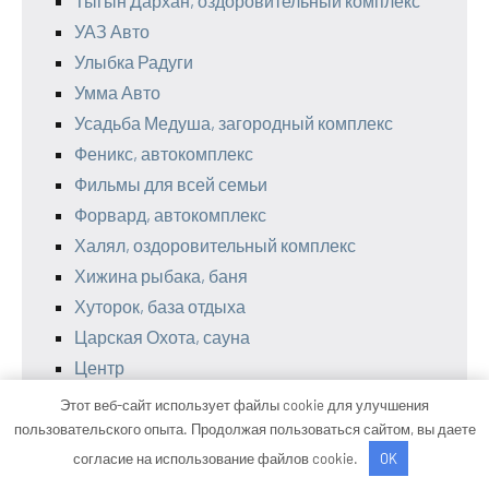
Тыгын Дархан, оздоровительный комплекс
УАЗ Авто
Улыбка Радуги
Умма Авто
Усадьба Медуша, загородный комплекс
Феникс, автокомплекс
Фильмы для всей семьи
Форвард, автокомплекс
Халял, оздоровительный комплекс
Хижина рыбака, баня
Хуторок, база отдыха
Царская Охота, сауна
Центр
Центр, автомоечный комплекс
Этот веб-сайт использует файлы cookie для улучшения
ЧSgarage
пользовательского опыта. Продолжая пользоваться сайтом, вы даете
Черемушки, автокомплекс
согласие на использование файлов cookie.
OK