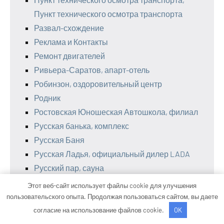
Пункт технического осмотра транспорта
Развал-схождение
Реклама и Контакты
Ремонт двигателей
Ривьера-Саратов, апарт-отель
Робинзон, оздоровительный центр
Родник
Ростовская Юношеская Автошкола, филиал
Русская банька, комплекс
Русская Баня
Русская Ладья, официальный дилер LADA
Русский пар, сауна
Рынок-Агро, автомойка
Этот веб-сайт использует файлы cookie для улучшения
Садко, комплекс отдыха
пользовательского опыта. Продолжая пользоваться сайтом, вы даете
Сальвадор, баня на дровах
согласие на использование файлов cookie.
OK
Сауна, Сауна