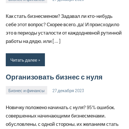
hobby_v_ru
Нет
комментариев
Как стать бизнесменом? Задавал ли кто-нибудь
себе этот вопрос? Скорее всего, да! И происходило
это в периоды усталости от каждодневной рутинной
работы на дядю, или […]
Читать далее
Организовать бизнес с нуля
Бизнес и финансы
27 декабря 2023
hobby_v_ru
Нет
комментариев
Новичку положено начинать с нуля? 95% ошибок,
совершенных начинающими бизнесменами,
обусловлены, с одной стороны, их желанием стать