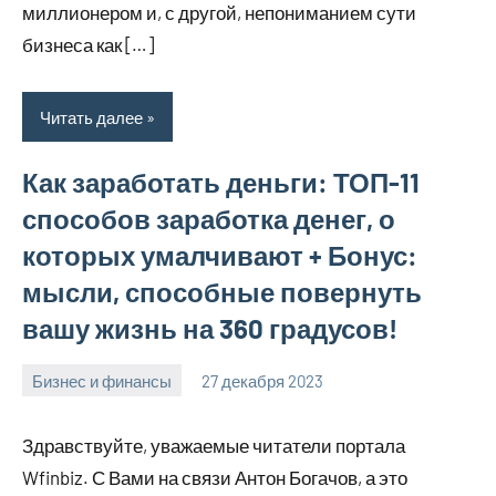
миллионером и, с другой, непониманием сути
бизнеса как […]
Читать далее
Как заработать деньги: ТОП-11
способов заработка денег, о
которых умалчивают + Бонус:
мысли, способные повернуть
вашу жизнь на 360 градусов!
Бизнес и финансы
27 декабря 2023
hobby_v_ru
Нет
комментариев
Здравствуйте, уважаемые читатели портала
Wfinbiz. С Вами на связи Антон Богачов, а это