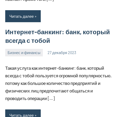
Читать далее
Интернет-банкинг: банк, который
всегда с тобой
Бизнес и финансы
27 декабря 2023
hobby_v_ru
Нет
комментариев
Такая услуга как интернет-банкинг: банк, который
всегда с тобой пользуется огромной популярностью,
потому как большое количество предприятий и
физических лиц предпочитают общаться и
проводить операции […]
Читать далее