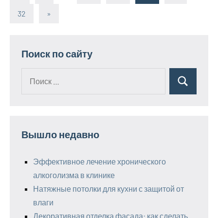
Пагинация
записи
32
Следующие
»
записей
записи
Поиск по сайту
Поиск
Поиск
для:
Вышло недавно
Эффективное лечение хронического
алкоголизма в клинике
Натяжные потолки для кухни с защитой от
влаги
Декоративная отделка фасада: как сделать