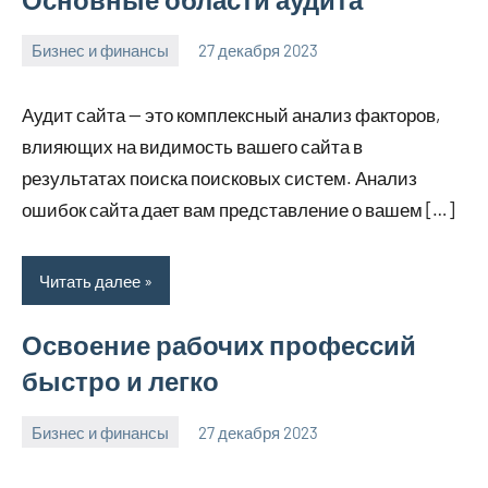
Бизнес и финансы
27 декабря 2023
hobby_v_ru
Нет
комментариев
Аудит сайта — это комплексный анализ факторов,
влияющих на видимость вашего сайта в
результатах поиска поисковых систем. Анализ
ошибок сайта дает вам представление о вашем […]
Читать далее
Освоение рабочих профессий
быстро и легко
Бизнес и финансы
27 декабря 2023
hobby_v_ru
Нет
комментариев