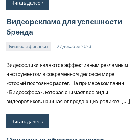
Читать далее
Видеореклама для успешности
бренда
Бизнес и финансы
27 декабря 2023
hobby_v_ru
Нет
комментариев
Видеоролики являются эффективным рекламным
инструментом в современном деловом мире,
который постоянно растет. На примере компании
«Видеосфера», которая снимает все виды
видеороликов, начиная от продающих роликов, […]
Читать далее
Основные области аудита