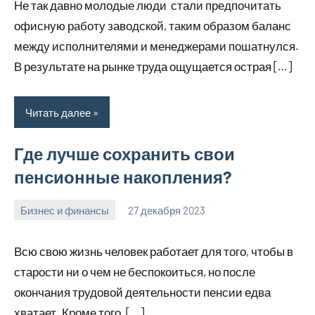
Не так давно молодые люди стали предпочитать
офисную работу заводской, таким образом баланс
между исполнителями и менеджерами пошатнулся.
В результате на рынке труда ощущается острая […]
Читать далее
Где лучше сохранить свои
пенсионные накопления?
Бизнес и финансы
27 декабря 2023
hobby_v_ru
Нет
комментариев
Всю свою жизнь человек работает для того, чтобы в
старости ни о чем не беспокоиться, но после
окончания трудовой деятельности пенсии едва
хватает. Кроме того, […]