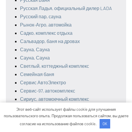
Русская Ладья, официальный дилер LADA
Русский пар, сауна
Рынок-Агро, автомойка
Садко, комплекс отдыха
Сальвадор, баня на дровах
Сауна, Сауна
Сауна, Сауна
Светлый, коттеджный комплекс
Семейная баня
Сервис АвтоЭлектро
Сервис-97, автокомплекс
Сириус, автомоечный комплекс
Скала, спортивный комплекс
Этот веб-сайт использует файлы cookie для улучшения
Скиф, автомойка
пользовательского опыта. Продолжая пользоваться сайтом, вы даете
Скиф, автомойка
согласие на использование файлов cookie.
OK
Служба эвакуации автомобилей, Служба