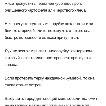
мяса пропустить через нее кусочек сырого
очищенного картофеля или черствого хлеба.
Не советуют сушить мясорубку возле огня или
близко к горячей плите, потому что от этого она
быстро потемнеет и ее ножи притупятся.
Лучше всего смазывать мясорубку глицерином,
который не оставляет постороннего привкуса и
запаха.
Если протереть терку наждачной бумагой, то она
снова станет острой.
Высушить терку для овощей можно, если положить
ее на теплую на крышку горячей кастрюли или