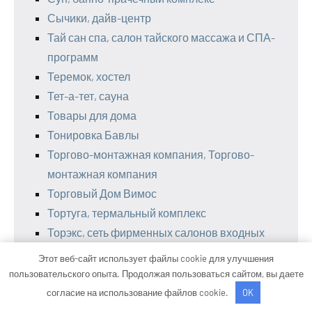
Сычики, дайв-центр
Тай сан спа, салон тайского массажа и СПА-
программ
Теремок, хостел
Тет-а-тет, сауна
Товары для дома
Тонировка Бавлы
Торгово-монтажная компания, Торгово-
монтажная компания
Торговый Дом Вимос
Тортуга, термальный комплекс
Торэкс, сеть фирменных салонов входных
дверей
Этот веб-сайт использует файлы cookie для улучшения
Три медведя, банный комплекс
пользовательского опыта. Продолжая пользоваться сайтом, вы даете
Тыгын Дархан, оздоровительный комплекс
согласие на использование файлов cookie.
OK
УАЗ Авто