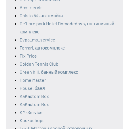
Bms-servis
Chisto 54, автомойка
De`Lore park Hotel Domodedovo, гостиничный
комплекс
Evpa_ms_service
Ferrari, автокомплекс
Fix Price
Golden Tennis Club
Green hill, банный комплекс
Home Master
House, баня
KaKastom Box
KaKastom Box
KM-Service
Kuskoshops
Lord, Магазин дверей, отделочных