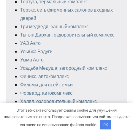
Тортуга, термальный комплекс
Торэкс, сеть фирменных салонов входных
дверей
Три медведя, банный комплекс
Тыгын Дархан, оздоровительный комплекс
УАЗ Авто
Улыбка Радуги
Умма Авто
Усадьба Медуша, загородный комплекс
Феникс, автокомплекс
Фильмы для всей семьи
Форвард, автокомплекс
Халял, оздоровительный комплекс
Хижина рыбака, баня
Этот веб-сайт использует файлы cookie для улучшения
пользовательского опыта. Продолжая пользоваться сайтом, вы даете
Хуторок, база отдыха
согласие на использование файлов cookie.
OK
Царская Охота, сауна