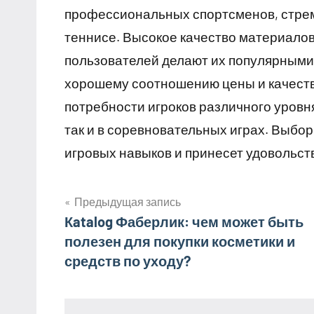
профессиональных спортсменов, стрем
теннисе. Высокое качество материало
пользователей делают их популярными 
хорошему соотношению цены и качества
потребности игроков различного уровня
так и в соревновательных играх. Выбор
игровых навыков и принесет удовольств
Предыдущая запись
Навигация
Кatalog Фаберлик: чем может быть
полезен для покупки косметики и
по
средств по уходу?
записям