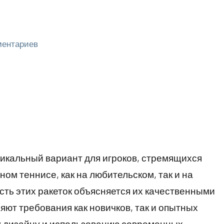
ментариев
никальный вариант для игроков, стремящихся
ном теннисе, как на любительском, так и на
ть этих ракеток объясняется их качественными
яют требования как новичков, так и опытных
 дизайну и использованию современных