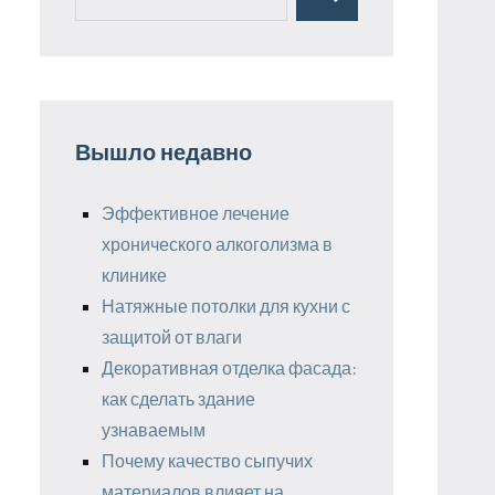
Поиск
для:
Вышло недавно
Эффективное лечение
хронического алкоголизма в
клинике
Натяжные потолки для кухни с
защитой от влаги
Декоративная отделка фасада:
как сделать здание
узнаваемым
Почему качество сыпучих
материалов влияет на