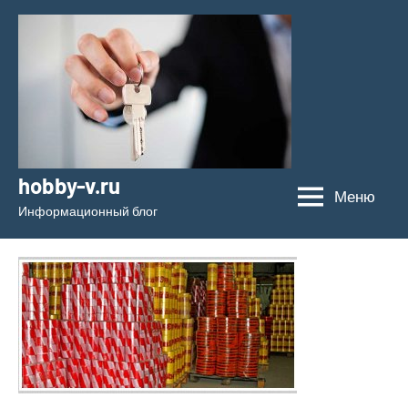
Перейти
к
содержимому
hobby-v.ru
Меню
Информационный блог