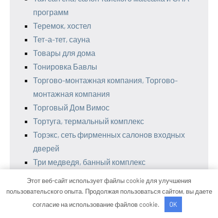
программ
Теремок, хостел
Тет-а-тет, сауна
Товары для дома
Тонировка Бавлы
Торгово-монтажная компания, Торгово-
монтажная компания
Торговый Дом Вимос
Тортуга, термальный комплекс
Торэкс, сеть фирменных салонов входных
дверей
Три медведя, банный комплекс
Тыгын Дархан, оздоровительный комплекс
Этот веб-сайт использует файлы cookie для улучшения
УАЗ Авто
пользовательского опыта. Продолжая пользоваться сайтом, вы даете
Улыбка Радуги
согласие на использование файлов cookie.
OK
Умма Авто