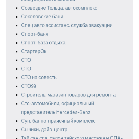
Созвездие Тельца, автокомплекс
Соколовские бани
Спец авто ассистанс, служба эвакуации
Спорт-баня
Спорт, база отдыха
СтартерОк
СТО
СТО
СТО на совесть
СТО99
Строитель, магазин товаров для ремонта
Стс-автомобили, официальный
представитель Mercedes-Benz
Сун, банно-прачечный комплекс
Сычики, дайв-центр
Тай сан спа, салон тайского массажа и СПА-