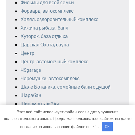
Фильмы для всей семьи
Форвард, автокомплекс
Халял, оздоровительный комплекс
Хижина рыбака, баня
Хуторок, база отдыха
Царская Охота, сауна
Центр
Центр, автомоечный комплекс
ЧSgarage
Черемушки, автокомплекс
Шале Ботаника, семейные бани с душой
Шарабан
Шиномонтаж 24ч
Штурман, сауна
Этот веб-сайт использует файлы cookie для улучшения
пользовательского опыта. Продолжая пользоваться сайтом, вы даете
Щепа для копчения
согласие на использование файлов cookie.
OK
Экономстрой