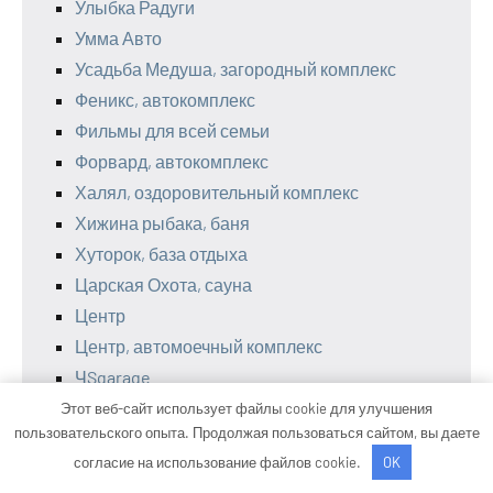
Улыбка Радуги
Умма Авто
Усадьба Медуша, загородный комплекс
Феникс, автокомплекс
Фильмы для всей семьи
Форвард, автокомплекс
Халял, оздоровительный комплекс
Хижина рыбака, баня
Хуторок, база отдыха
Царская Охота, сауна
Центр
Центр, автомоечный комплекс
ЧSgarage
Черемушки, автокомплекс
Этот веб-сайт использует файлы cookie для улучшения
пользовательского опыта. Продолжая пользоваться сайтом, вы даете
Шале Ботаника, семейные бани с душой
согласие на использование файлов cookie.
OK
Шарабан