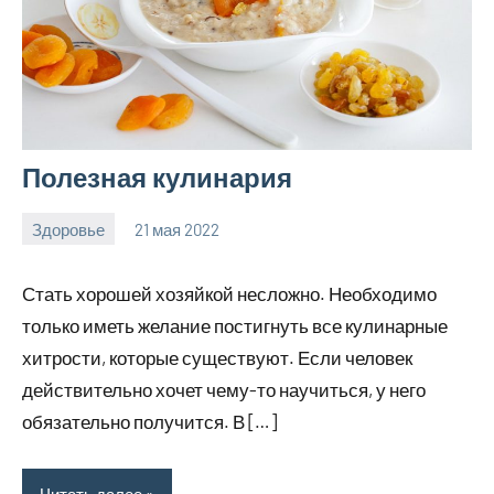
Полезная кулинария
Здоровье
21 мая 2022
hobby_v_ru
Нет
комментариев
Стать хорошей хозяйкой несложно. Необходимо
только иметь желание постигнуть все кулинарные
хитрости, которые существуют. Если человек
действительно хочет чему-то научиться, у него
обязательно получится. В […]
Читать далее