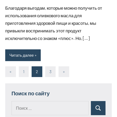
комментариев
Благодаря выгодам, которые можно получить от
использования оливкового масла для
приготовления здоровой пищи и красоты, мы
привыкли воспринимать этот продукт
исключительно со знаком «плюс». Но, […]
Читать далее
«
Предыдущие
1
2
3
Следующие
»
Пагинация
записи
записи
записей
Поиск по сайту
Поиск
Поиск
для: