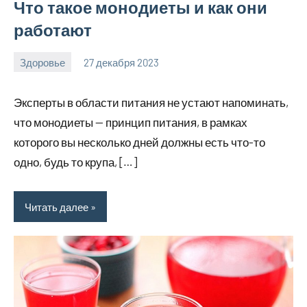
Что такое монодиеты и как они
работают
Здоровье
27 декабря 2023
hobby_v_ru
Нет
комментариев
Эксперты в области питания не устают напоминать,
что монодиеты — принцип питания, в рамках
которого вы несколько дней должны есть что-то
одно, будь то крупа, […]
Читать далее