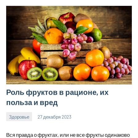
Роль фруктов в рационе, их
польза и вред
Здоровье
27 декабря 2023
hobby_v_ru
Нет
комментариев
Вся правда о фруктах, или не все фрукты одинаково