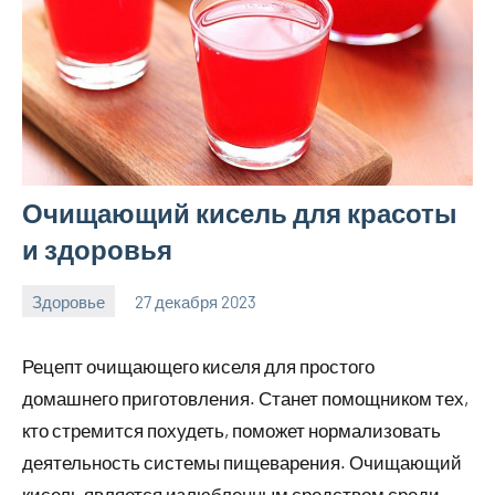
Очищающий кисель для красоты
и здоровья
Здоровье
27 декабря 2023
hobby_v_ru
Нет
комментариев
Рецепт очищающего киселя для простого
домашнего приготовления. Станет помощником тех,
кто стремится похудеть, поможет нормализовать
деятельность системы пищеварения. Очищающий
кисель является излюбленным средством среди