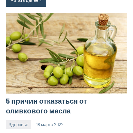
5 причин отказаться от
оливкового масла
Здоровье
18 марта 2022
hobby_v_ru
Нет