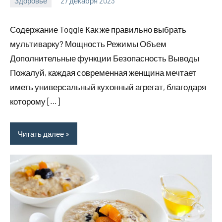
Здоровье
27 декабря 2023
hobby_v_ru
Нет
комментариев
Содержание Toggle Как же правильно выбрать
мультиварку? Мощность Режимы Объем
Дополнительные функции Безопасность Выводы
Пожалуй, каждая современная женщина мечтает
иметь универсальный кухонный агрегат, благодаря
которому […]
Читать далее