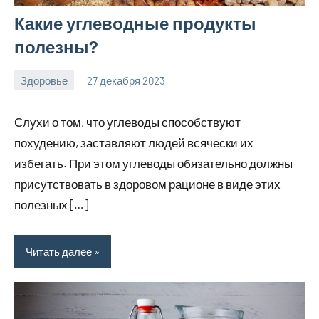
Какие углеводные продукты
полезны?
Здоровье
27 декабря 2023
hobby_v_ru
Нет
комментариев
Слухи о том, что углеводы способствуют
похудению, заставляют людей всячески их
избегать. При этом углеводы обязательно должны
присутствовать в здоровом рационе в виде этих
полезных […]
Читать далее