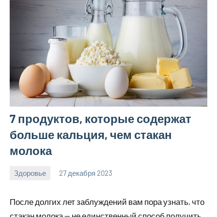
7 продуктов, которые содержат
больше кальция, чем стакан
молока
Здоровье
27 декабря 2023
hobby_v_ru
Нет
комментариев
После долгих лет заблуждений вам пора узнать, что
стакан молока — не единственный способ получить