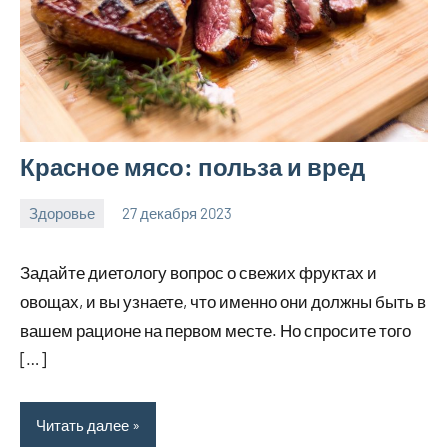
Красное мясо: польза и вред
Здоровье
27 декабря 2023
hobby_v_ru
Нет
комментариев
Задайте диетологу вопрос о свежих фруктах и
овощах, и вы узнаете, что именно они должны быть в
вашем рационе на первом месте. Но спросите того
[…]
Читать далее