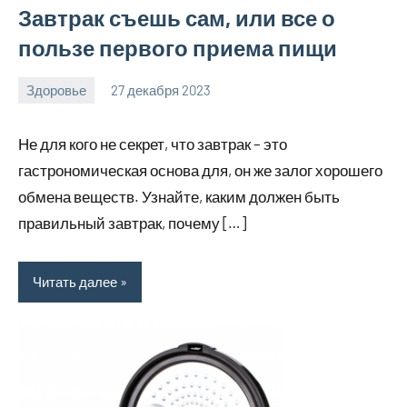
Завтрак съешь сам, или все о
пользе первого приема пищи
Здоровье
27 декабря 2023
hobby_v_ru
Нет
комментариев
Не для кого не секрет, что завтрак – это
гастрономическая основа для, он же залог хорошего
обмена веществ. Узнайте, каким должен быть
правильный завтрак, почему […]
Читать далее