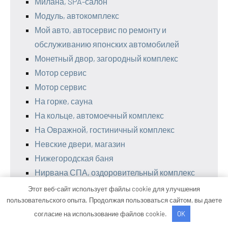
Милана, SPA-салон
Модуль, автокомплекс
Мой авто, автосервис по ремонту и
обслуживанию японских автомобилей
Монетный двор, загородный комплекс
Мотор сервис
Мотор сервис
На горке, сауна
На кольце, автомоечный комплекс
На Овражной, гостиничный комплекс
Невские двери, магазин
Нижегородская баня
Нирвана СПА, оздоровительный комплекс
Орловский пруд, база отдыха
Этот веб-сайт использует файлы cookie для улучшения
Отель, Отель
пользовательского опыта. Продолжая пользоваться сайтом, вы даете
согласие на использование файлов cookie.
OK
Отрадненская баня