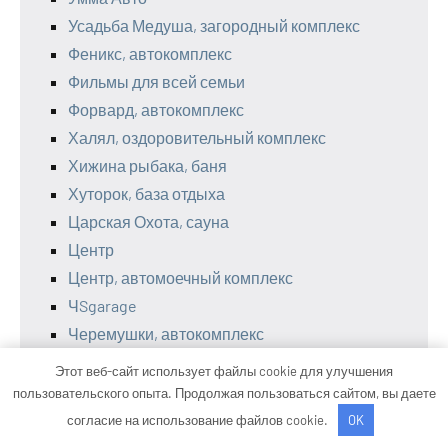
Усадьба Медуша, загородный комплекс
Феникс, автокомплекс
Фильмы для всей семьи
Форвард, автокомплекс
Халял, оздоровительный комплекс
Хижина рыбака, баня
Хуторок, база отдыха
Царская Охота, сауна
Центр
Центр, автомоечный комплекс
ЧSgarage
Черемушки, автокомплекс
Шале Ботаника, семейные бани с душой
Этот веб-сайт использует файлы cookie для улучшения
Шарабан
пользовательского опыта. Продолжая пользоваться сайтом, вы даете
Шиномонтаж 24ч
согласие на использование файлов cookie.
OK
Штурман, сауна