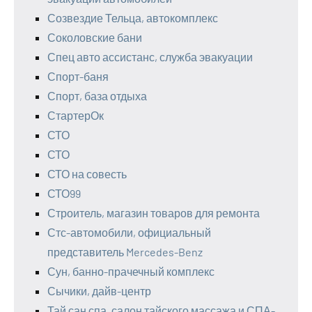
Созвездие Тельца, автокомплекс
Соколовские бани
Спец авто ассистанс, служба эвакуации
Спорт-баня
Спорт, база отдыха
СтартерОк
СТО
СТО
СТО на совесть
СТО99
Строитель, магазин товаров для ремонта
Стс-автомобили, официальный
представитель Mercedes-Benz
Сун, банно-прачечный комплекс
Сычики, дайв-центр
Тай сан спа, салон тайского массажа и СПА-