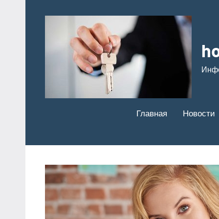
Перейти
к
содержимому
ho
Инф
Главная
Новости