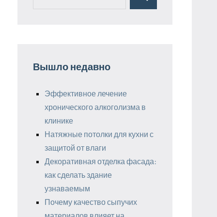
Поиск
для:
Вышло недавно
Эффективное лечение
хронического алкоголизма в
клинике
Натяжные потолки для кухни с
защитой от влаги
Декоративная отделка фасада:
как сделать здание
узнаваемым
Почему качество сыпучих
материалов влияет на