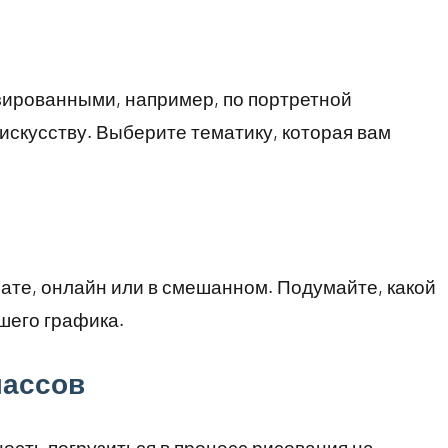
зированными, например, по портретной
искусству. Выберите тематику, которая вам
ате, онлайн или в смешанном. Подумайте, какой
шего графика.
лассов
ость погрузиться в процесс рисования на