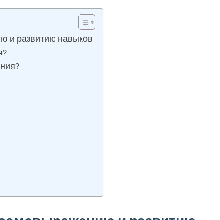
ию и развитию навыков
я?
ания?