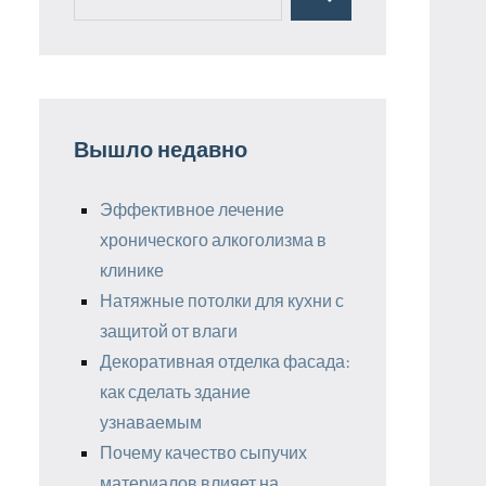
Поиск
для:
Вышло недавно
Эффективное лечение
хронического алкоголизма в
клинике
Натяжные потолки для кухни с
защитой от влаги
Декоративная отделка фасада:
как сделать здание
узнаваемым
Почему качество сыпучих
материалов влияет на