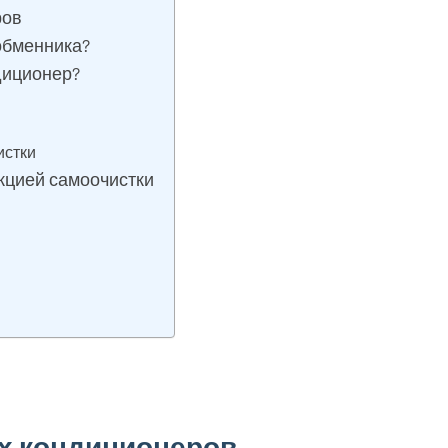
ров
обменника?
диционер?
истки
кцией самоочистки
х кондиционеров