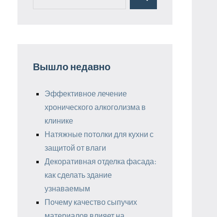
Поиск
для:
Вышло недавно
Эффективное лечение
хронического алкоголизма в
клинике
Натяжные потолки для кухни с
защитой от влаги
Декоративная отделка фасада:
как сделать здание
узнаваемым
Почему качество сыпучих
материалов влияет на