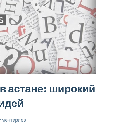
в астане: широкий
идей
мментариев