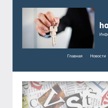
Перейти
к
содержимому
ho
Инф
Главная
Новости