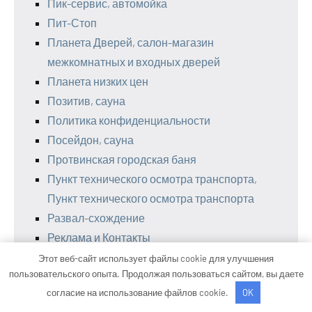
Пик-сервис, автомойка
Пит-Стоп
Планета Дверей, салон-магазин
межкомнатных и входных дверей
Планета низких цен
Позитив, сауна
Политика конфиденциальности
Посейдон, сауна
Протвинская городская баня
Пункт технического осмотра транспорта,
Пункт технического осмотра транспорта
Развал-схождение
Реклама и Контакты
Ремонт двигателей
Этот веб-сайт использует файлы cookie для улучшения
пользовательского опыта. Продолжая пользоваться сайтом, вы даете
Ривьера-Саратов, апарт-отель
согласие на использование файлов cookie.
OK
Робинзон, оздоровительный центр